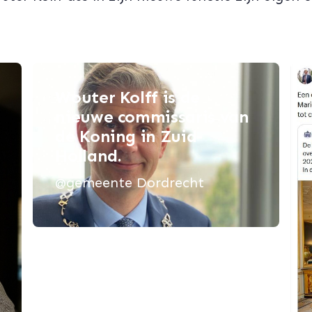
Wouter Kolff is de
nieuwe commissaris van
de Koning in Zuid-
Holland.
@gemeente Dordrecht