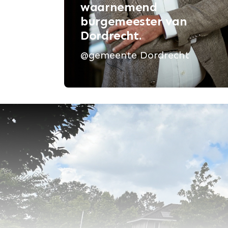
waarnemend
burgemeester van
Dordrecht.
@gemeente Dordrecht