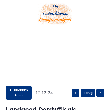
Dubbeldam
17-12-24
<
Terug
>
toen
Landgoed Dordwijk als