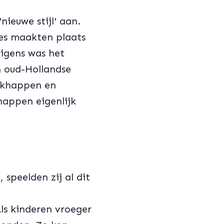
ieuwe stijl' aan.
jes maakten plaats
rigens was het
n oud-Hollandse
oekhappen en
happen eigenlijk
 speelden zij al dit
ls kinderen vroeger