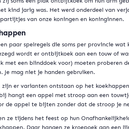
n zij soms een plak ontbijtkoek om hun arm ge
het kind jarig was. Het werd onderdeel van verj
partijtjes van onze koningen en koninginnen.
 happen
n paar spelregels die soms per provincie wat k
zegd wordt er ontbijtkoek aan een touw of wa
ak met een blinddoek voor) moeten proberen d
. Je mag niet je handen gebruiken.
 zijn er varianten ontstaan op het koekhappen
ij hangt een appel met stroop aan een touwtj
or de appel te bijten zonder dat de stroop je ne
n ze tijdens het feest op hun Onafhankelijkhe
khappen. Daar hangen ze kroepoek aan een lijn