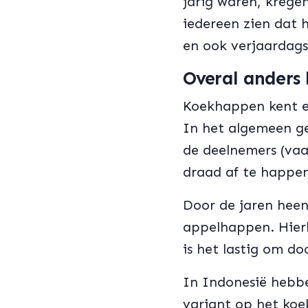
jarig waren, krege
iedereen zien dat 
en ook verjaardags
Overal anders
Koekhappen kent ee
In het algemeen ge
de deelnemers (va
draad af te happen
Door de jaren heen
appelhappen. Hierb
is het lastig om do
In Indonesië hebbe
variant op het koe