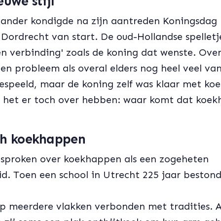
uwe stijl
ander kondigde na zijn aantreden Koningsdag 'n
n Dordrecht van start. De oud-Hollandse spellet
n verbinding' zoals de koning dat wenste. Ove
een probleem als overal elders nog heel veel va
gespeeld, maar de koning zelf was klaar met k
 het er toch over hebben: waar komt dat koek
ch koekhappen
esproken over koekhappen als een zogeheten
d. Toen een school in Utrecht 225 jaar bestond,
op meerdere vlakken verbonden met tradities. A