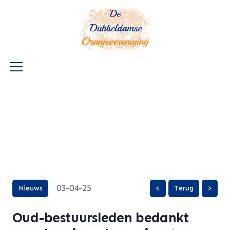
03-04-25
Nieuws
<
Terug
>
Oud-bestuursleden bedankt