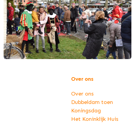
Over ons
Over ons
Dubbeldam toen
Koningsdag
Het Koninklijk Huis